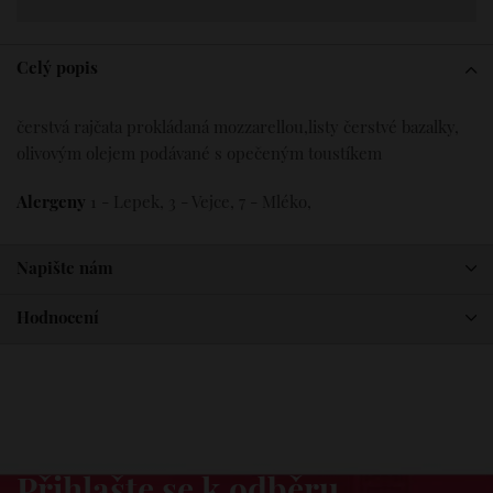
Celý popis
čerstvá rajčata prokládaná mozzarellou,listy čerstvé bazalky,
olivovým olejem podávané s opečeným toustíkem
Alergeny
1 - Lepek, 3 - Vejce, 7 - Mléko,
Napište nám
Hodnocení
Dovezeme vám novinky
Přihlašte se k odběru