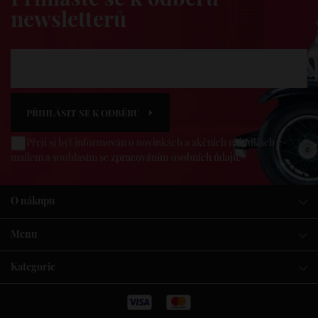
newsletterů
PŘIHLÁSIT SE K ODBĚRU
Přeji si být informován o novinkách a akčních nabídkách e-
mailem a souhlasím se
zpracováním osobních údajů
.
O nákupu
Menu
Kategorie