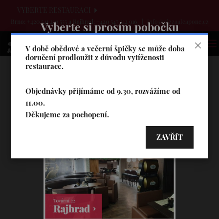
VYBERTE RESTAURACI
Brno: +420 541 210 555 a Rajhrad: +420 547 212 916
info@pizzaalcapone.cz
Vyberte si prosím pobočku
V době obědové a večerní špičky se může doba
doručení prodloužit z důvodu vytíženosti
restaurace.
Objednávky přijímáme od 9.30, rozvážíme od
11.00.
Děkujeme za pochopení.
ZAVŘÍT