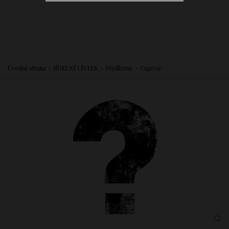
Úvodní strana
JÍDELNÍ LÍSTEK
Předkrmy
Caprese