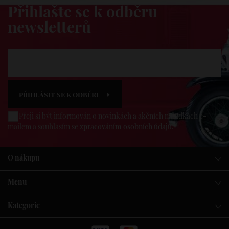
Přihlašte se k odběru
newsletterů
PŘIHLÁSIT SE K ODBĚRU
Přeji si být informován o novinkách a akčních nabídkách e-
mailem a souhlasím se
zpracováním osobních údajů
.
O nákupu
Menu
Kategorie