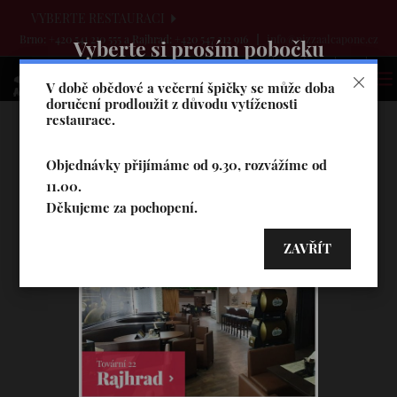
VYBERTE RESTAURACI
Brno: +420 541 210 555 a Rajhrad: +420 547 212 916
info@pizzaalcapone.cz
Vyberte si prosím pobočku
V době obědové a večerní špičky se může doba
doručení prodloužit z důvodu vytíženosti
restaurace.
Objednávky přijímáme od 9.30, rozvážíme od
11.00.
Děkujeme za pochopení.
ZAVŘÍT