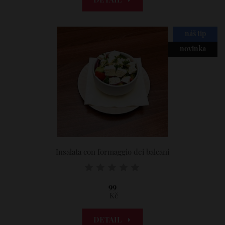
DETAIL
náš tip
novinka
Insalata con formaggio dei balcani
99
Kč
DETAIL