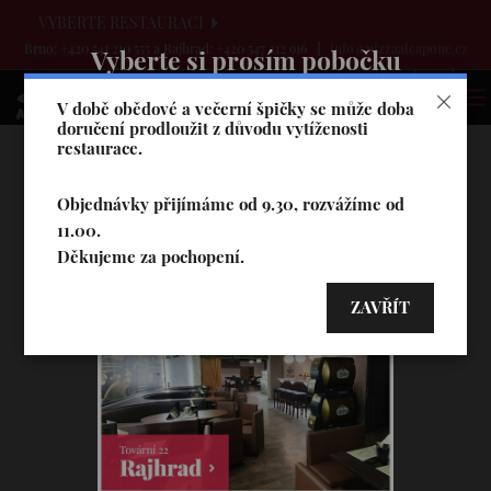
VYBERTE RESTAURACI
Brno: +420 541 210 555 a Rajhrad: +420 547 212 916
info@pizzaalcapone.cz
Vyberte si prosím pobočku
V době obědové a večerní špičky se může doba
doručení prodloužit z důvodu vytíženosti
restaurace.
Objednávky přijímáme od 9.30, rozvážíme od
11.00.
Děkujeme za pochopení.
ZAVŘÍT