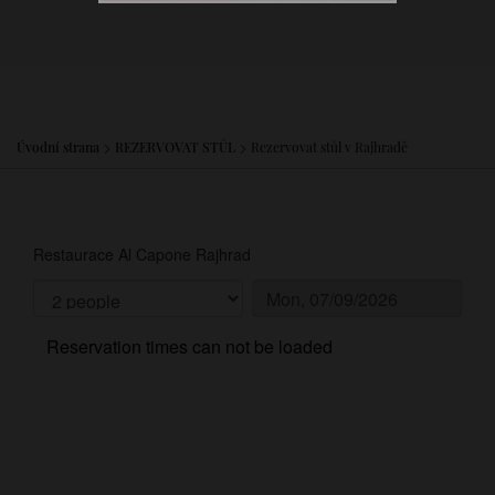
Úvodní strana
REZERVOVAT STŮL
Rezervovat stůl v Rajhradě