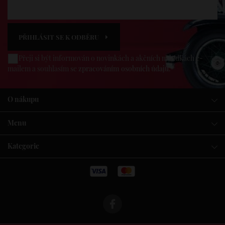
PŘIHLÁSIT SE K ODBĚRU
Přeji si být informován o novinkách a akčních nabídkách e-
mailem a souhlasím se
zpracováním osobních údajů
.
O nákupu
Menu
Kategorie