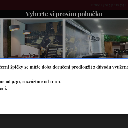
Brno: +420 541 210 555 a 
Vyberte si prosím pobočku
EDNÍ MENU
STÁLÁ NABÍDKA
O NÁS
FOTOGALERIE
erní špičky se může doba doručení prodloužit z důvodu vytíženo
e od 9.30, rozvážíme od 11.00.
ení.