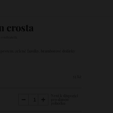
n crosta
 0 uživatelů
ým pestem, zelené fazolky, bramborové dolárky
53 Kč
Není k dispozici
pro danou
pobočku