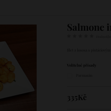
Salmone i
Hodnotilo
filet z lososa s pistáciov
Volitelné přísady
Parmazán
335Kč