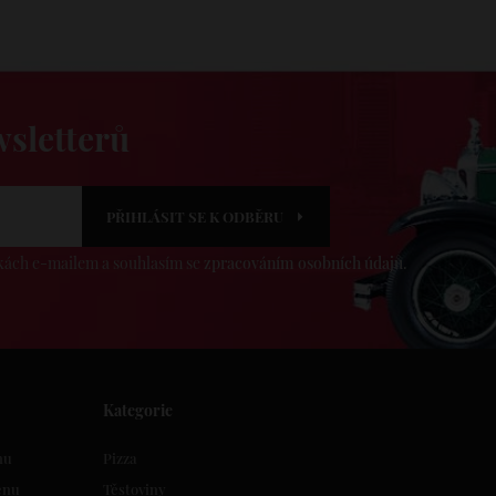
wsletterů
PŘIHLÁSIT SE K ODBĚRU
dkách e-mailem a souhlasím se
zpracováním osobních údajů
.
Kategorie
nu
Pizza
enu
Těstoviny