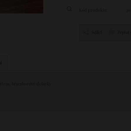
Kód produktu
30
Sdílet
Zeptat 
í
 pestem, bramborové dolárky