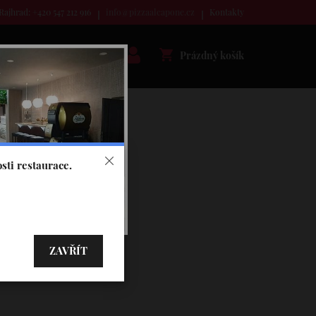
Rajhrad: +420 547 212 916
info@pizzaalcapone.cz
Kontakty
Prázdný košík
sti restaurace.
ZAVŘÍT