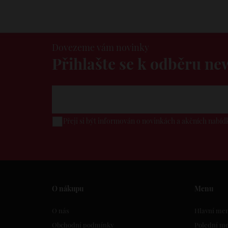
Dovezeme vám novinky
Přihlašte se k odběru ne
Přeji si být informován o novinkách a akčních nabí
O nákupu
Menu
O nás
Hlavní me
Obchodní podmínky
Polední m