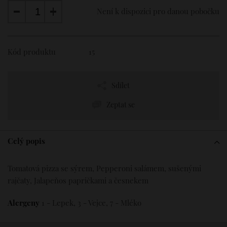
Losos
89 Kč
Není k dispozici pro danou pobočku
Mozzarella
39 Kč
Niva
39 Kč
Olivy
39 Kč
Kód produktu
15
Parmazán
53 Kč
Parmská šunka
89 Kč
Salám
39 Kč
Sdílet
Slanina
39 Kč
Šunka
Zeptat se
39 Kč
Sýr
39 Kč
Vejce
19 Kč
Celý popis
Žampiony
33 Kč
Chilli omáčka
19 Kč
Cheddar
39 Kč
Tomatová pizza se sýrem, Pepperoni salámem, sušenými
rajčaty, Jalapeňos papričkami a česnekem
Alergeny
1 - Lepek, 3 - Vejce, 7 - Mléko