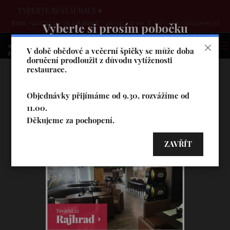
VYBERTE RESTAURACI
Brno: +420 541 210 555 a Rajhrad: +420 547 212 916
info@pizzaalcapone.cz
Vyberte si prosím pobočku
V době obědové a večerní špičky se může doba
doručení prodloužit z důvodu vytíženosti
restaurace.
Objednávky přijímáme od 9.30, rozvážíme od
11.00.
Děkujeme za pochopení.
ZAVŘÍT