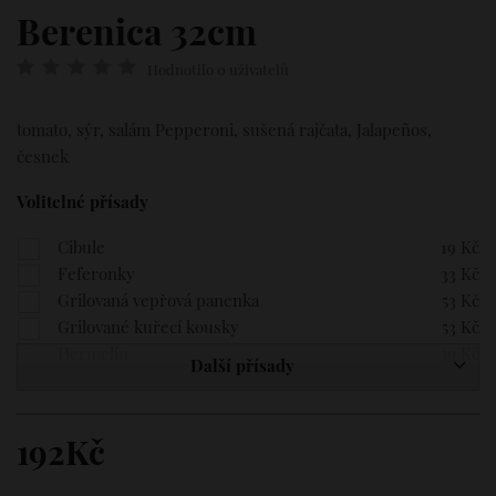
Berenica 32cm
Hodnotilo 0 uživatelů
tomato, sýr, salám Pepperoni, sušená rajčata, Jalapeños,
česnek
Volitelné přísady
Cibule
19 Kč
Feferonky
33 Kč
Grilovaná vepřová panenka
53 Kč
Grilované kuřecí kousky
53 Kč
Hermelín
39 Kč
Další přísady
Hovězí svíčková
89 Kč
Italská slanina
53 Kč
Jalapenos
53 Kč
192Kč
Kukuřice
39 Kč
Listový špenát
39 Kč