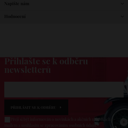
Napište nám
Hodnocení
Dovezeme vám novinky
Přihlašte se k odběru
newsletterů
PŘIHLÁSIT SE K ODBĚRU
Přeji si být informován o novinkách a akčních nabídkách e-
mailem a souhlasím se
zpracováním osobních údajů
.