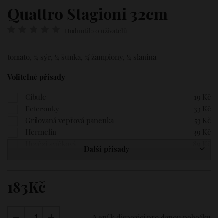
Quattro Stagioni 32cm
Hodnotilo 0 uživatelů
tomato, ¼ sýr, ¼ šunka, ¼ žampiony, ¼ slanina
Volitelné přísady
Cibule
19 Kč
Feferonky
33 Kč
Grilovaná vepřová panenka
53 Kč
Hermelín
39 Kč
Hovězí svíčková
89 Kč
Další přísady
Italská slanina
53 Kč
Jalapenos
53 Kč
Kukuřice
39 Kč
183Kč
Mozzarella
39 Kč
Niva
39 Kč
Parmazán
53 Kč
Není k dispozici pro danou pobočku