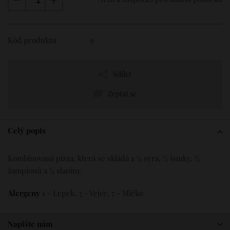
Parmská šunka
89 Kč
Salám
39 Kč
Slanina
39 Kč
Kód produktu
9
Šunka
39 Kč
Sýr
39 Kč
Vejce
19 Kč
Sdílet
Žampiony
33 Kč
Chilli omáčka
Zeptat se
19 Kč
Cheddar
39 Kč
Celý popis
Kombinovaná pizza, která se skládá z ¼ sýra, ¼ šunky, ¼
žampionů a ¼ slaniny.
Alergeny
1 - Lepek, 3 - Vejce, 7 - Mléko
Napište nám