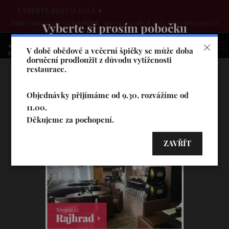
VYBERTE RESTAURACI
Brno: +420 541 210 555 a Rajhrad: +420 547 212 916
info@pizzaalcapone.cz
Vyberte si prosím pobočku
V době obědové a večerní špičky se může doba
doručení prodloužit z důvodu vytíženosti
restaurace.
Objednávky přijímáme od 9.30, rozvážíme od
11.00.
Děkujeme za pochopení.
ZAVŘÍT