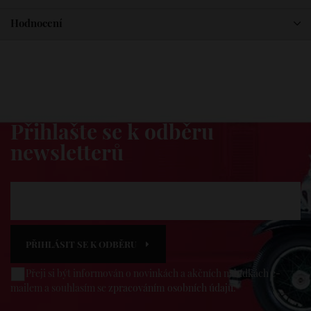
Hodnocení
Dovezeme vám novinky
Přihlašte se k odběru
newsletterů
PŘIHLÁSIT SE K ODBĚRU
Přeji si být informován o novinkách a akčních nabídkách e-
mailem a souhlasím se
zpracováním osobních údajů
.