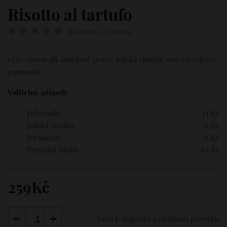
Risotto al tartufo
Hodnotilo 0 uživatelů
rýže carnarolli, lanýžové pesto, italská slanina, sušená rajčata,
parmazán
Volitelné přísady
Feferonky
33 Kč
Italská slanina
53 Kč
Parmazán
53 Kč
Parmská šunka
89 Kč
259Kč
Není k dispozici pro danou pobočku