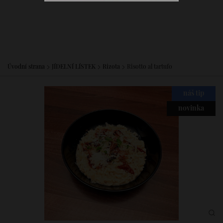
Úvodní strana
JÍDELNÍ LÍSTEK
Rizota
Risotto al tartufo
náš tip
novinka