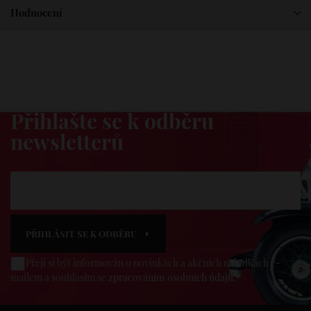
Hodnocení
Dovezeme vám novinky
Přihlašte se k odběru
newsletterů
PŘIHLÁSIT SE K ODBĚRU
Přeji si být informován o novinkách a akčních nabídkách e-
mailem a souhlasím se
zpracováním osobních údajů
.