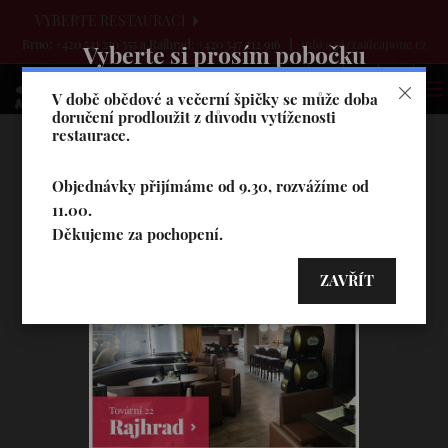
VYBERTE RESTAURACI
Brno: +420 541 210 555 a Rajhrad: +420 547 212 916
info@pizzaalcapone.cz
Vyberte si prosím pobočku
V době obědové a večerní špičky se může doba
doručení prodloužit z důvodu vytíženosti
restaurace.
Objednávky přijímáme od 9.30, rozvážíme od
11.00.
Děkujeme za pochopení.
ZAVŘÍT