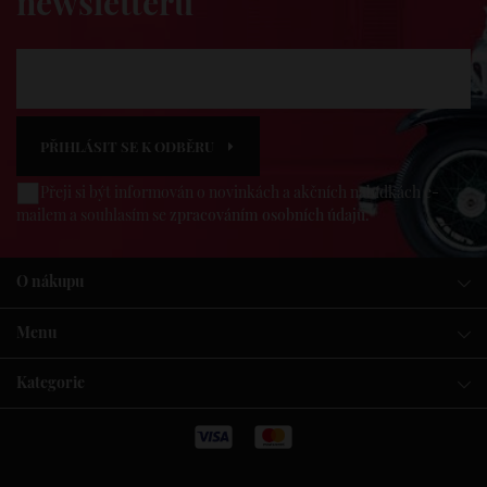
newsletterů
PŘIHLÁSIT SE K ODBĚRU
Přeji si být informován o novinkách a akčních nabídkách e-
mailem a souhlasím se
zpracováním osobních údajů
.
O nákupu
Menu
Kategorie