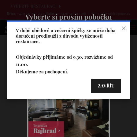
VYBERTE RESTAURACI
Brno: +420 541 210 555 a Rajhrad: +420 547 212 916
info@pizzaalcapone.cz
Vyberte si prosím pobočku
V době obědové a večerní špičky se může doba
doručení prodloužit z důvodu vytíženosti
restaurace.
Objednávky přijímáme od 9.30, rozvážíme od
11.00.
Děkujeme za pochopení.
ZAVŘÍT