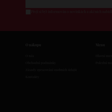
Přeji si být informován o novinkách a akčních nabí
O nákupu
Menu
O nás
Hlavní me
Obchodní podmínky
Polední m
Zásady zpracování osobních údajů
Kontakty