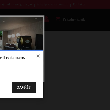
Rajhrad: +420 547 212 916
info@pizzaalcapone.cz
Kontakty
Prázdný košík
sti restaurace.
ZAVŘÍT