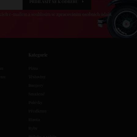
PŘIHLÁSIT SE K ODBĚRU
dkách e-mailem a souhlasím se
zpracováním osobních údajů
.
Kategorie
nu
Pizza
enu
Těstoviny
Burgery
Smažené
Polévky
Předkrmy
Rizota
Ryby