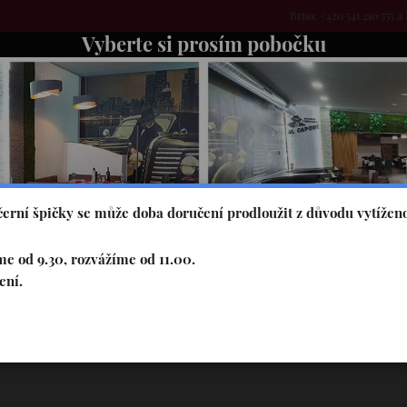
Brno: +420 541 210 555 a 
Vyberte si prosím pobočku
EDNÍ MENU
STÁLÁ NABÍDKA
O NÁS
FOTOGALERIE
erní špičky se může doba doručení prodloužit z důvodu vytíženo
e od 9.30, rozvážíme od 11.00.
ení.