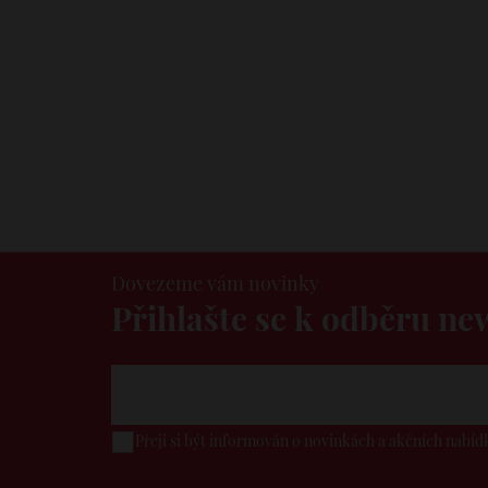
Dovezeme vám novinky
Přihlašte se k odběru ne
Přeji si být informován o novinkách a akčních nabí