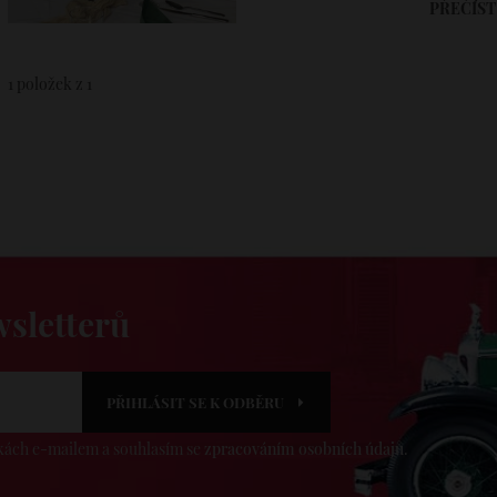
PŘEČÍST
1
položek z 1
wsletterů
PŘIHLÁSIT SE K ODBĚRU
dkách e-mailem a souhlasím se
zpracováním osobních údajů
.