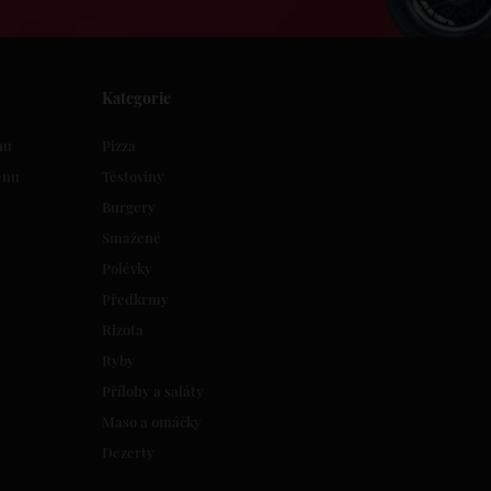
Kategorie
nu
Pizza
enu
Těstoviny
Burgery
Smažené
Polévky
Předkrmy
Rizota
Ryby
Přílohy a saláty
Maso a omáčky
Dezerty