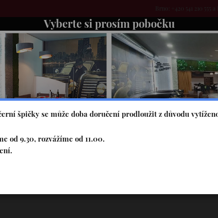
Brno: +420 541 210 555 a 
Vyberte si prosím pobočku
EDNÍ MENU
STÁLÁ NABÍDKA
O NÁS
FOTOGALERIE
erní špičky se může doba doručení prodloužit z důvodu vytíženo
e od 9.30, rozvážíme od 11.00.
ení.