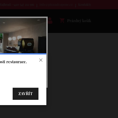
Rajhrad: +420 547 212 916
info@pizzaalcapone.cz
Kontakty
Prázdný košík
sti restaurace.
ZAVŘÍT