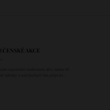
EČENSKÉ AKCE
24
k nám uspořádat soukromou akci, máme tři
né salónky a naši kuchaři Vám připraví…